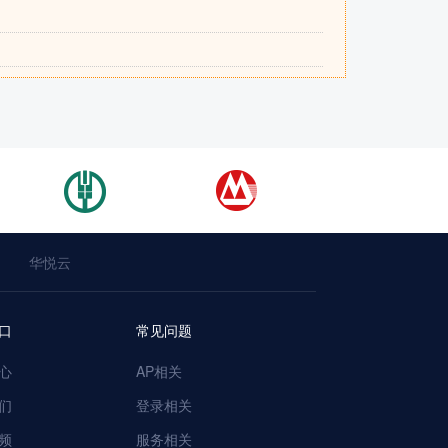
华悦云
口
常见问题
心
AP相关
们
登录相关
频
服务相关