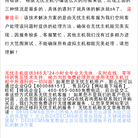
用错误。 根据无忧主机小编这么久的经验来说，出现上面的
三种情况是最多的，具体的遇到了就具体的解决就ok了。
温
馨提示：
该技术解决方案的是由无忧主机客服为我们空间客
户处理该问题时提供的处理方法，确保在无忧主机能完美实
现，因服务较多，客服繁忙，其他主机我们没有过多精力进
行大范围测试，不能确保所有虚拟主机都能完美处理，请您
理解！
无忧主机提供365天*24小时全年全天无休、实时在线、零等
待的售后技术支持。竭力为您免费处理您在使用无忧主机过
程中所遇到的一切问题!
如果您是无忧主机用户，那么您可以
通过企业QQ【800088151】、售后QQ【网站最下端有】、
旺旺【锋讯企业】、400-655-0080免费电话、后台提交工
单这些方式联系无忧主机客服！ 如果您不是我们的客户也没
问题，点击页面最右边的企业QQ在线咨询图标联系我们并购
买后，我们为您免费进行无缝搬家服务，让您享受网站零访
问延迟的迁移到无忧主机的服务！ 无忧主机相关文章推荐阅
读：
DEDECMS会员中心的输入框的表单怎么设置为自己定
义的宽度呢？
怎么给DEDECMS的文章自动加上关键词的链
接呢？
DEDECMS恢复数据之后出现首页模板不存在或者错
乱的解决方案