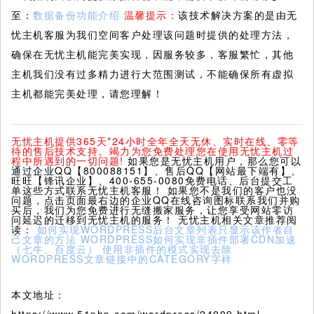
至：
数据备份功能介绍
温馨提示：
该技术解决方案的是由无
忧主机客服为我们空间客户处理该问题时提供的处理方法，
确保在无忧主机能完美实现，因服务较多，客服繁忙，其他
主机我们没有过多精力进行大范围测试，不能确保所有虚拟
主机都能完美处理，请您理解！
无忧主机提供365天*24小时全年全天无休、实时在线、零等
待的售后技术支持。竭力为您免费处理您在使用无忧主机过
程中所遇到的一切问题!
如果您是无忧主机用户，那么您可以
通过企业QQ【800088151】、售后QQ【网站最下端有】、
旺旺【锋讯企业】、400-655-0080免费电话、后台提交工
单这些方式联系无忧主机客服！ 如果您不是我们的客户也没
问题，点击页面最右边的企业QQ在线咨询图标联系我们并购
买后，我们为您免费进行无缝搬家服务，让您享受网站零访
问延迟的迁移到无忧主机的服务！ 无忧主机相关文章推荐阅
读：
如何实现WORDPRESS后台文章列表只显示该作者自
己文章的方法
WORDPRESS如何实现非插件部署CDN加速
（七牛、百度云）
使用非插件的模式实现去除
WORDPRESS文章链接中的CATEGORY字样
本文地址：