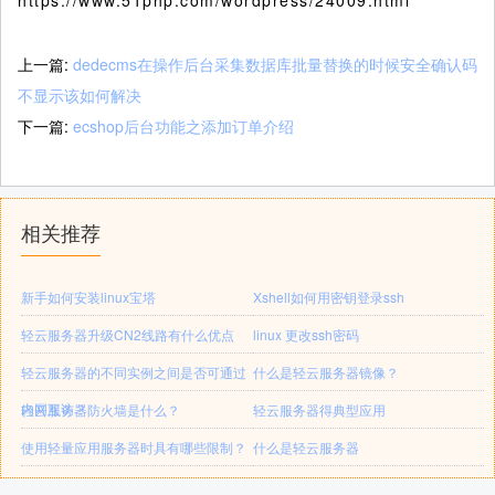
https://www.51php.com/wordpress/24009.html
上一篇:
dedecms在操作后台采集数据库批量替换的时候安全确认码
不显示该如何解决
下一篇:
ecshop后台功能之添加订单介绍
相关推荐
新手如何安装linux宝塔
Xshell如何用密钥登录ssh
轻云服务器升级CN2线路有什么优点
linux 更改ssh密码
轻云服务器的不同实例之间是否可通过
什么是轻云服务器镜像？
内网互访？
轻云服务器防火墙是什么？
轻云服务器得典型应用
使用轻量应用服务器时具有哪些限制？
什么是轻云服务器