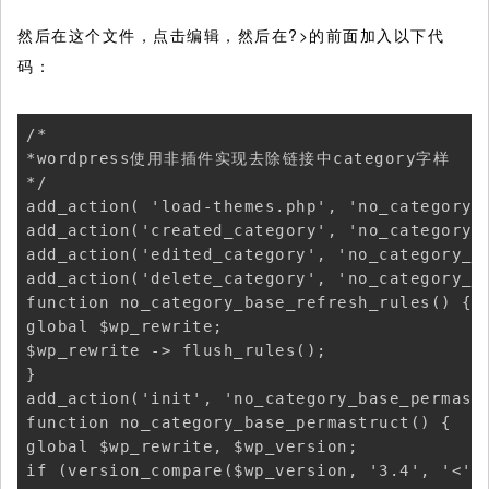
然后在这个文件，点击编辑，然后在?>的前面加入以下代
码：
/* 

*wordpress使用非插件实现去除链接中category字样

*/

add_action( 'load-themes.php', 'no_category_b
add_action('created_category', 'no_category_b
add_action('edited_category', 'no_category_ba
add_action('delete_category', 'no_category_ba
function no_category_base_refresh_rules() { 

global $wp_rewrite; 

$wp_rewrite -> flush_rules(); 

} 

add_action('init', 'no_category_base_permastr
function no_category_base_permastruct() { 

global $wp_rewrite, $wp_version; 

if (version_compare($wp_version, '3.4', '<'))