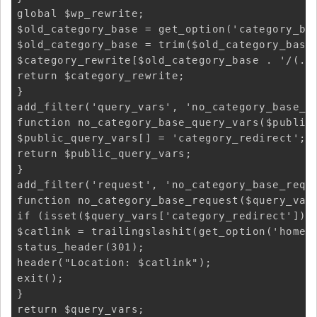
global $wp_rewrite; 

$old_category_base = get_option('category_bas
$old_category_base = trim($old_category_base,
$category_rewrite[$old_category_base . '/(.*)
return $category_rewrite; 

} 

add_filter('query_vars', 'no_category_base_qu
function no_category_base_query_vars($public_
$public_query_vars[] = 'category_redirect'; 

return $public_query_vars; 

} 

add_filter('request', 'no_category_base_reque
function no_category_base_request($query_vars
if (isset($query_vars['category_redirect'])) 
$catlink = trailingslashit(get_option('home'
status_header(301); 

header("Location: $catlink"); 

exit(); 

} 

return $query_vars; 
