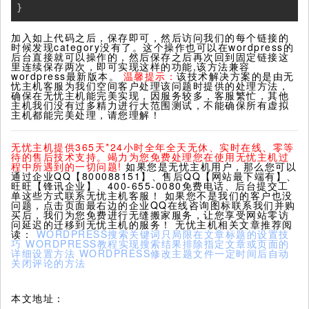
}
加入如上代码之后，保存即可，然后访问我们的每个链接的
时候发现category没有了。这个操作也可以在wordpress的
后台直接就可以操作的，然后保存之后再次回到固定链接这
里连续保存两次，即可实现这样的功能,该方法兼容
wordpress最新版本。
温馨提示：
该技术解决方案的是由无
忧主机客服为我们空间客户处理该问题时提供的处理方法，
确保在无忧主机能完美实现，因服务较多，客服繁忙，其他
主机我们没有过多精力进行大范围测试，不能确保所有虚拟
主机都能完美处理，请您理解！
无忧主机提供365天*24小时全年全天无休、实时在线、零等
待的售后技术支持。竭力为您免费处理您在使用无忧主机过
程中所遇到的一切问题!
如果您是无忧主机用户，那么您可以
通过企业QQ【800088151】、售后QQ【网站最下端有】、
旺旺【锋讯企业】、400-655-0080免费电话、后台提交工
单这些方式联系无忧主机客服！ 如果您不是我们的客户也没
问题，点击页面最右边的企业QQ在线咨询图标联系我们并购
买后，我们为您免费进行无缝搬家服务，让您享受网站零访
问延迟的迁移到无忧主机的服务！ 无忧主机相关文章推荐阅
读：
WORDPRESS搜索关键词只局限在文章标题的设置技
巧
WORDPRESS教程实现搜索结果排除指定文章或页面的
详细设置方法
WORDPRESS修改主题文件一定时间后自动
关闭评论的方法
本文地址：