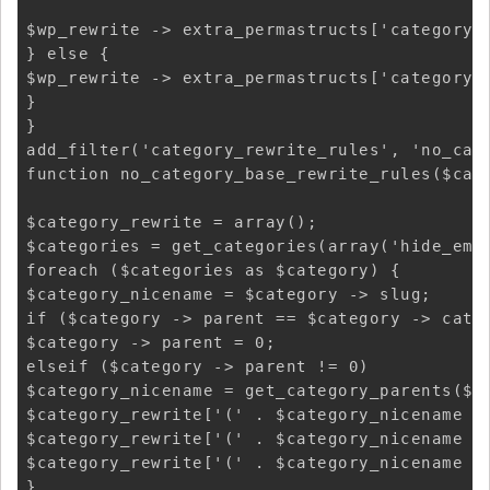
$wp_rewrite -> extra_permastructs['category']
} else { 

$wp_rewrite -> extra_permastructs['category']
} 

} 

add_filter('category_rewrite_rules', 'no_cate
function no_category_base_rewrite_rules($cate
$category_rewrite = array(); 

$categories = get_categories(array('hide_empt
foreach ($categories as $category) { 

$category_nicename = $category -> slug; 

if ($category -> parent == $category -> cat_I
$category -> parent = 0; 

elseif ($category -> parent != 0) 

$category_nicename = get_category_parents($ca
$category_rewrite['(' . $category_nicename .
$category_rewrite['(' . $category_nicename .
$category_rewrite['(' . $category_nicename . 
} 
