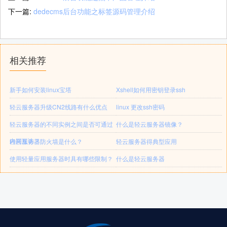
下一篇:
dedecms后台功能之标签源码管理介绍
相关推荐
新手如何安装linux宝塔
Xshell如何用密钥登录ssh
轻云服务器升级CN2线路有什么优点
linux 更改ssh密码
轻云服务器的不同实例之间是否可通过
什么是轻云服务器镜像？
内网互访？
轻云服务器防火墙是什么？
轻云服务器得典型应用
使用轻量应用服务器时具有哪些限制？
什么是轻云服务器