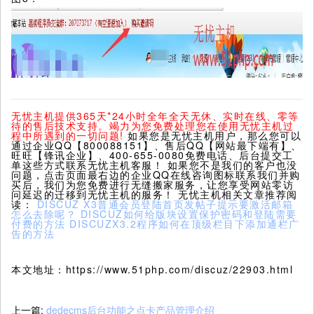
无忧主机提供365天*24小时全年全天无休、实时在线、零等
待的售后技术支持。竭力为您免费处理您在使用无忧主机过
程中所遇到的一切问题!
如果您是无忧主机用户，那么您可以
通过企业QQ【800088151】、售后QQ【网站最下端有】、
旺旺【锋讯企业】、400-655-0080免费电话、后台提交工
单这些方式联系无忧主机客服！ 如果您不是我们的客户也没
问题，点击页面最右边的企业QQ在线咨询图标联系我们并购
买后，我们为您免费进行无缝搬家服务，让您享受网站零访
问延迟的迁移到无忧主机的服务！ 无忧主机相关文章推荐阅
读：
DISCUZ X3普通会员登陆首页发帖子提示要激活邮箱
怎么去除呢？
DISCUZ如何给版块设置保护密码和登陆需要
付费的方法
DISCUZX3.2程序如何在顶级栏目下添加通栏广
告的方法
本文地址：https://www.51php.com/discuz/22903.html
上一篇:
dedecms后台功能之点卡产品管理介绍