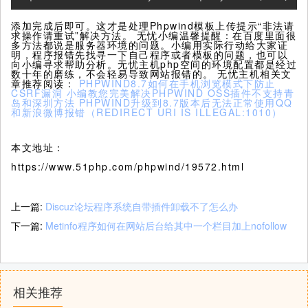
添加完成后即可。这才是处理Phpwind模板上传提示“非法请
求操作请重试”解决方法。 无忧小编温馨提醒：在百度里面很
多方法都说是服务器环境的问题。小编用实际行动给大家证
明，程序报错先找寻一下自己程序或者模板的问题，也可以
向小编寻求帮助分析。无忧主机php空间的环境配置都是经过
数十年的磨练，不会轻易导致网站报错的。 无忧主机相关文
章推荐阅读：
PHPWIND8.7如何在手机浏览模式下防止
CSRF漏洞
小编教您完美解决PHPWIND OSS插件不支持青
岛和深圳方法
PHPWIND升级到8.7版本后无法正常使用QQ
和新浪微博报错（REDIRECT URI IS ILLEGAL:1010）
本文地址：
https://www.51php.com/phpwind/19572.html
上一篇:
Discuz论坛程序系统自带插件卸载不了怎么办
下一篇:
Metinfo程序如何在网站后台给其中一个栏目加上nofollow
相关推荐