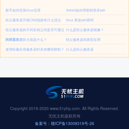
新手如何安装linux宝塔
Xshell如何用密钥登录ssh
轻云服务器升级CN2线路有什么优点
linux 更改ssh密码
轻云服务器的不同实例之间是否可通过
什么是轻云服务器镜像？
内网互访？
轻云服务器防火墙是什么？
轻云服务器得典型应用
使用轻量应用服务器时具有哪些限制？
什么是轻云服务器
Copyright 2018-2020 www.51php.com. All Rights Reserved.
无忧主机版权所有
备案号：赣ICP备13008319号-26