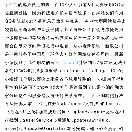
ip空间
的客户做过调查，在10个人中就有8个人喜欢用QQ登
陆直接登陆。因为有些用户帐号密码过多，如果站长们不用
QQ登陆就out了很容易导致客户流失。
有些大型网站都是比
较喜欢用新浪帐户直接登陆，甚至有些站长们会考虑提高用
户微博粉丝和等级会将网站设置成发布一篇文章或者是帖子
都会自动分享到新浪微博中观看，别小看新浪哟，新浪公司
是一家服务于中国及全球华人社群的网络媒体公司的。最新
小编接到了几个朋友的留言
Phpwind
升级到8.7版本后无法正
常使用QQ和新浪微博报错（redirect uri is illegal:1010）
小编好几个朋友都说是服务器不稳定导致的。 小编为了得到
事情的解决问了phpwind大神们最终得到了结果小编能和大
家保证这个和服务器没有任何关系所在。下面小编就把解决
方法告诉大家： 找到打开/data/cache/文件找到'time.cv'
=>后在>加上0添加完成后找到： upload\require文件在41
行找到：$userService->后添加update($winduid,
array(), $updateUserData);即可完成，如下截图所示 如