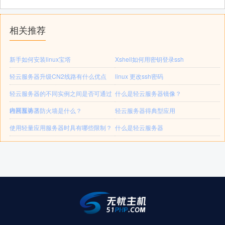
相关推荐
新手如何安装linux宝塔
Xshell如何用密钥登录ssh
轻云服务器升级CN2线路有什么优点
linux 更改ssh密码
轻云服务器的不同实例之间是否可通过
什么是轻云服务器镜像？
内网互访？
轻云服务器防火墙是什么？
轻云服务器得典型应用
使用轻量应用服务器时具有哪些限制？
什么是轻云服务器