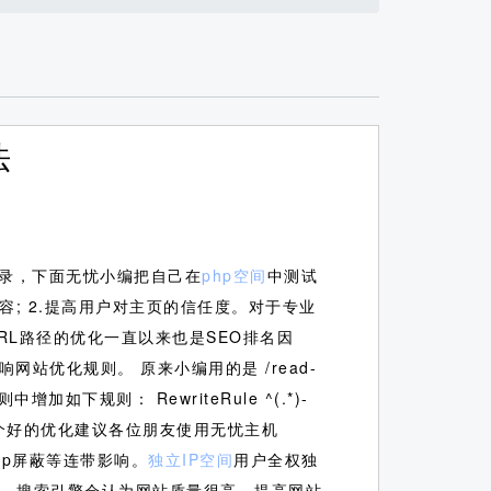
法
录，下面无忧小编把自己在
php空间
中测试
容; 2.提高用户对主页的信任度。对于专业
L路径的优化一直以来也是SEO排名因
网站优化规则。 原来小编用的是 /read-
中增加如下规则： RewriteRule ^(.*)-
为了网站有个好的优化建议各位朋友使用无忧主机
ip屏蔽等连带影响。
独立IP空间
用户全权独
站，搜索引擎会认为网站质量很高，提高网站