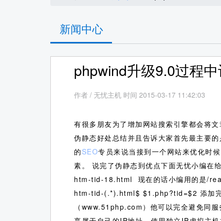
新闻中心
phpwind升级9.0
作者
/
无忧主机 时间 2015-03-17 11:42:03
有很多朋友为了增加网站搜索引擎都会将文
伪静态好处总结并且告诉大家首先最主要的是为
的
SEO
专员来说当接到一个网站来优化时候
素。
说完了伪静态到优点下面无忧小编在给大家
htm-tid-18.html 现在的话小编用的是/r
htm-tid-(.*).html$ $1.php
（www.51php.com）他可以完全避
享属于自己的IP地址。使用独立IP虚拟主