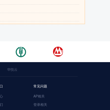
华悦云
口
常见问题
心
AP相关
们
登录相关