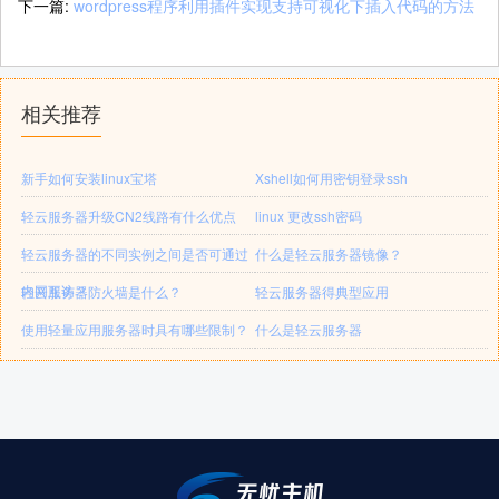
下一篇:
wordpress程序利用插件实现支持可视化下插入代码的方法
相关推荐
新手如何安装linux宝塔
Xshell如何用密钥登录ssh
轻云服务器升级CN2线路有什么优点
linux 更改ssh密码
轻云服务器的不同实例之间是否可通过
什么是轻云服务器镜像？
内网互访？
轻云服务器防火墙是什么？
轻云服务器得典型应用
使用轻量应用服务器时具有哪些限制？
什么是轻云服务器