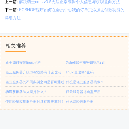
上一篇:
解决骑士cms v3.5无法正常编辑个人信息与求职意向方法
下一篇:
ECSHOP程序如何在会员中心我的订单页添加去付款功能的
详细方法
相关推荐
新手如何安装linux宝塔
Xshell如何用密钥登录ssh
轻云服务器升级CN2线路有什么优点
linux 更改ssh密码
轻云服务器的不同实例之间是否可通过
什么是轻云服务器镜像？
内网互访？
轻云服务器防火墙是什么？
轻云服务器得典型应用
使用轻量应用服务器时具有哪些限制？
什么是轻云服务器