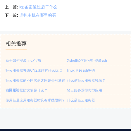
上一篇:
icp备案通过后干什么
下一篇:
虚拟主机在哪里购买
相关推荐
新手如何安装linux宝塔
Xshell如何用密钥登录ssh
轻云服务器升级CN2线路有什么优点
linux 更改ssh密码
轻云服务器的不同实例之间是否可通过
什么是轻云服务器镜像？
内网互访？
轻云服务器防火墙是什么？
轻云服务器得典型应用
使用轻量应用服务器时具有哪些限制？
什么是轻云服务器