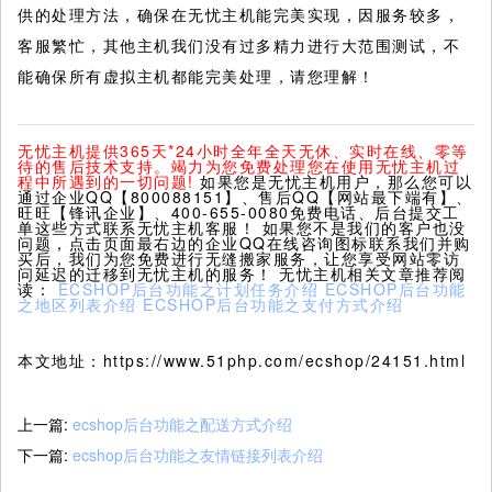
供的处理方法，确保在无忧主机能完美实现，因服务较多，
客服繁忙，其他主机我们没有过多精力进行大范围测试，不
能确保所有虚拟主机都能完美处理，请您理解！
无忧主机提供365天*24小时全年全天无休、实时在线、零等
待的售后技术支持。竭力为您免费处理您在使用无忧主机过
程中所遇到的一切问题!
如果您是无忧主机用户，那么您可以
通过企业QQ【800088151】、售后QQ【网站最下端有】、
旺旺【锋讯企业】、400-655-0080免费电话、后台提交工
单这些方式联系无忧主机客服！ 如果您不是我们的客户也没
问题，点击页面最右边的企业QQ在线咨询图标联系我们并购
买后，我们为您免费进行无缝搬家服务，让您享受网站零访
问延迟的迁移到无忧主机的服务！ 无忧主机相关文章推荐阅
读：
ECSHOP后台功能之计划任务介绍
ECSHOP后台功能
之地区列表介绍
ECSHOP后台功能之支付方式介绍
本文地址：https://www.51php.com/ecshop/24151.html
上一篇:
ecshop后台功能之配送方式介绍
下一篇:
ecshop后台功能之友情链接列表介绍