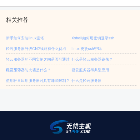
相关推荐
新手如何安装linux宝塔
Xshell如何用密钥登录ssh
轻云服务器升级CN2线路有什么优点
linux 更改ssh密码
轻云服务器的不同实例之间是否可通过
什么是轻云服务器镜像？
内网互访？
轻云服务器防火墙是什么？
轻云服务器得典型应用
使用轻量应用服务器时具有哪些限制？
什么是轻云服务器