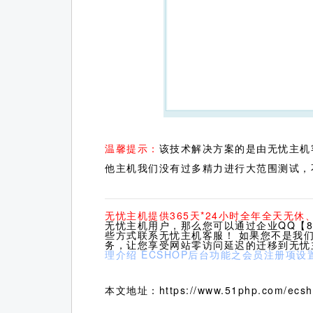
温馨提示：
该技术解决方案的是由无忧主机
他主机我们没有过多精力进行大范围测试，
无忧主机提供365天*24小时全年全天无
无忧主机用户，那么您可以通过企业QQ【80
些方式联系无忧主机客服！ 如果您不是我
务，让您享受网站零访问延迟的迁移到无忧
理介绍
ECSHOP后台功能之会员注册项设
本文地址：https://www.51php.com/ecsho