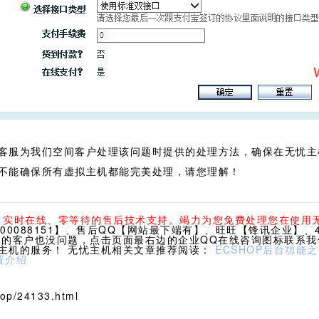
客服为我们空间客户处理该问题时提供的处理方法，确保在无忧主
不能确保所有虚拟主机都能完美处理，请您理解！
休、实时在线、零等待的售后技术支持。竭力为您免费处理您在使用
0088151】、售后QQ【网站最下端有】、旺旺【锋讯企业】、40
们的客户也没问题，点击页面最右边的企业QQ在线咨询图标联系
主机的服务！ 无忧主机相关文章推荐阅读：
ECSHOP后台功能
置介绍
p/24133.html