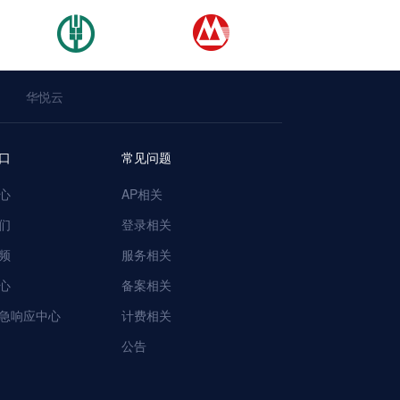
华悦云
口
常见问题
心
AP相关
们
登录相关
频
服务相关
心
备案相关
急响应中心
计费相关
公告