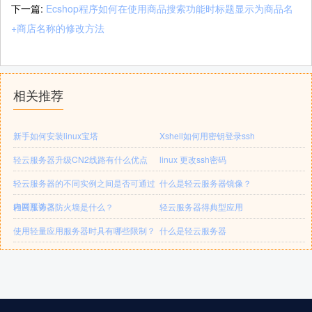
下一篇:
Ecshop程序如何在使用商品搜索功能时标题显示为商品名
+商店名称的修改方法
相关推荐
新手如何安装linux宝塔
Xshell如何用密钥登录ssh
轻云服务器升级CN2线路有什么优点
linux 更改ssh密码
轻云服务器的不同实例之间是否可通过
什么是轻云服务器镜像？
内网互访？
轻云服务器防火墙是什么？
轻云服务器得典型应用
使用轻量应用服务器时具有哪些限制？
什么是轻云服务器