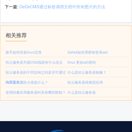
下一篇:
DeDeCMS通过标签调用文档中所有图片的方法
相关推荐
新手如何安装linux宝塔
Xshell如何用密钥登录ssh
轻云服务器升级CN2线路有什么优点
linux 更改ssh密码
轻云服务器的不同实例之间是否可通过
什么是轻云服务器镜像？
内网互访？
轻云服务器防火墙是什么？
轻云服务器得典型应用
使用轻量应用服务器时具有哪些限制？
什么是轻云服务器