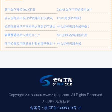
新手如何安装linux宝塔
Xshell如何用密钥登录ssh
轻云服务器升级CN2线路有什么优点
linux 更改ssh密码
轻云服务器的不同实例之间是否可通过
什么是轻云服务器镜像？
内网互访？
轻云服务器防火墙是什么？
轻云服务器得典型应用
使用轻量应用服务器时具有哪些限制？
什么是轻云服务器
Copyright 2018-2020 www.51php.com. All Rights Reserved.
无忧主机版权所有
备案号：赣ICP备13008319号-26