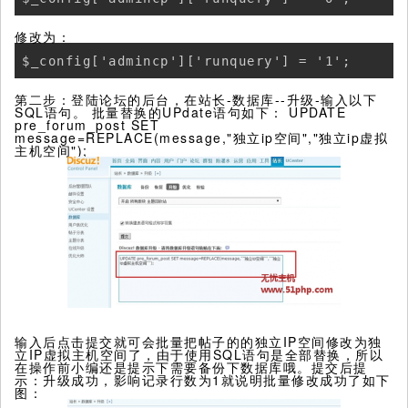
修改为：
$_config['admincp']['runquery'] = '1';
第二步：登陆论坛的后台，在站长-数据库--升级-输入以下
SQL语句。 批量替换的UPdate语句如下： UPDATE
pre_forum_post SET
message=REPLACE(message,"独立ip空间","独立ip虚拟
主机空间");
输入后点击提交就可会批量把帖子的的独立IP空间修改为独
立IP虚拟主机空间了，由于使用SQL语句是全部替换，所以
在操作前小编还是提示下需要备份下数据库哦。提交后提
示：升级成功，影响记录行数为1就说明批量修改成功了如下
图：