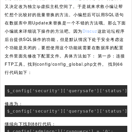
又决定改为独立ip虚拟主机空间了。于是就来求救小编让帮
忙想个比较好的批量替换的方法。小编想后可以用SQL语句
在数据库中用Update来替换是一个不错的方法哦。那么下面
小编就来详细说下操作的方法吧。因为
Discuz
这款论坛程序
后台提供SQL操作的功能，但是默认情况下处于安全考虑这
个功能是关闭的，要想使用这个功能就需要在数据库的配置
文件里面先修改下配置文件。具体方法如下：
第一步：连接
FTP工具。找到config/config_global.php文件。 找到66
行代码如下：
$_config['security']['querysafe']['status'] 
修改为：
$_config['security']['querysafe']['status'] 
继续向下找到88行代码：
$_config['admincp']['runquery'] = '0';