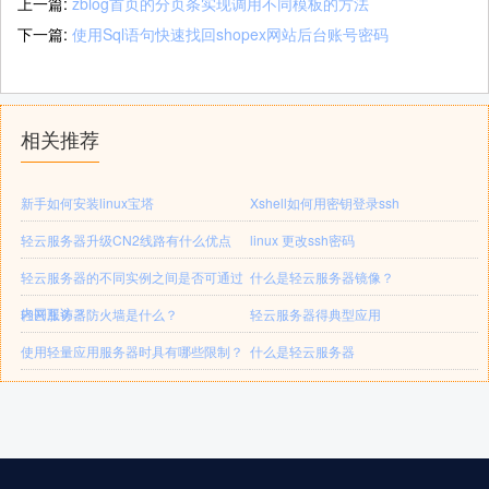
上一篇:
zblog首页的分页条实现调用不同模板的方法
下一篇:
使用Sql语句快速找回shopex网站后台账号密码
相关推荐
新手如何安装linux宝塔
Xshell如何用密钥登录ssh
轻云服务器升级CN2线路有什么优点
linux 更改ssh密码
轻云服务器的不同实例之间是否可通过
什么是轻云服务器镜像？
内网互访？
轻云服务器防火墙是什么？
轻云服务器得典型应用
使用轻量应用服务器时具有哪些限制？
什么是轻云服务器