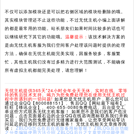
不仅可以添加模块还是可以把右侧区域的模块给删除的哦。
其实模块管理还不止这些功能，不过无忧主机小编上面讲解
的都是最常用的功能。站长朋友们如果时间比较多的话也可
以继续研究下其它的功能哦。
温馨提示：
该技术解决方案的
是由无忧主机客服为我们空间客户处理该问题时提供的处理
方法，确保在无忧主机能完美实现，因服务较多，客服繁
忙，其他主机我们没有过多精力进行大范围测试，不能确保
所有虚拟主机都能完美处理，请您理解！
无忧主机提供365天*24小时全年全天无休、实时在线、零等
待的售后技术支持。竭力为您免费处理您在使用无忧主机过
程中所遇到的一切问题!
如果您是无忧主机用户，那么您可以
通过企业QQ【800088151】、售后QQ【网站最下端有】、
旺旺【锋讯企业】、400-655-0080免费电话、后台提交工
单这些方式联系无忧主机客服！ 如果您不是我们的客户也没
问题，点击页面最右边的企业QQ在线咨询图标联系我们并购
买后，我们为您免费进行无缝搬家服务，让您享受网站零访
问延迟的迁移到无忧主机的服务！ 无忧主机相关文章推荐阅
读：
ZBLOG怎么在后台添加备用标签呢？
ZBLOG后台功能
之分类编辑使用方法介绍
ZBLOG后台之文章管理功能使用