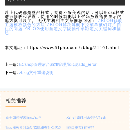
以上代码都是默然样式，觉得不够美观的话，可以用css样式
进行修改和设置，使用的时候就把以上代码放置需要显示的
地方就可以了。 无忧主机相关文章推荐阅读：
ZBLOG修改
主题模板颜色的方法
ZBLOG解决导航下拉菜单被幻灯片挡
住的问题
ZBLOG使用自定义字段插件单独定义关键词和描
述
本文地址：https://www.51php.com/zblog/21101.html
上一篇:
ECshop管理后台添加管理员出现add_error
下一篇:
zblog文件重建说明
相关推荐
新手如何安装linux宝塔
Xshell如何用密钥登录ssh
轻云服务器升级CN2线路有什么优点
linux 更改ssh密码