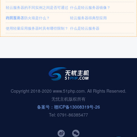
轻云服务器的不同实例之间是否可通过
什么是轻云服务器镜像？
内网互访？
轻云服务器防火墙是什么？
轻云服务器得典型应用
使用轻量应用服务器时具有哪些限制？
什么是轻云服务器
Copyright 2018-2020 www.51php.com. All Rights Reserved.
无忧主机版权所有
备案号：赣ICP备13008319号-26
Tel: 0791-86385477