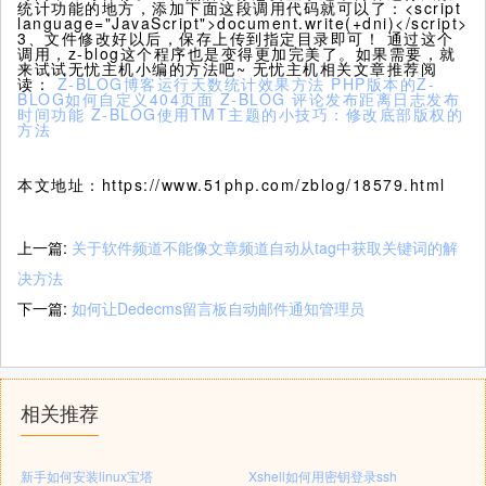
统计功能的地方，添加下面这段调用代码就可以了：<script
language="JavaScript">document.write(+dni)</script>
3、文件修改好以后，保存上传到指定目录即可！ 通过这个
调用，z-blog这个程序也是变得更加完美了。如果需要，就
来试试无忧主机小编的方法吧~ 无忧主机相关文章推荐阅
读：
Z-BLOG博客运行天数统计效果方法
PHP版本的Z-
BLOG如何自定义404页面
Z-BLOG 评论发布距离日志发布
时间功能
Z-BLOG使用TMT主题的小技巧：修改底部版权的
方法
本文地址：https://www.51php.com/zblog/18579.html
上一篇:
关于软件频道不能像文章频道自动从tag中获取关键词的解
决方法
下一篇:
如何让Dedecms留言板自动邮件通知管理员
相关推荐
新手如何安装linux宝塔
Xshell如何用密钥登录ssh