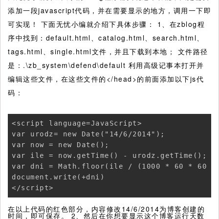
添加一段javascript代码，并在需要显示的地方，调用一下即
可实现！
下面无忧小编就介绍下具体步骤： 1、在zblog程
序中找到：default.html、catalog.html、search.html、
tags.html、single.html文件，并且下载到本地； 文件路径
是：.\zb_system\defend\default 利用高级记事本打开并
编辑这些文件，在这些文件的</head>的前面添加以下js代
码：
<script language=JavaScript> 

var urodz= new Date("14/6/2014"); 

var now = new Date(); 

var ile = now.getTime() - urodz.getTime(); 

var dni = Math.floor(ile / (1000 * 60 * 60 * 
document.write(+dni)

</script>
在以上代码的红色部分，内容修改14/6/2014为博客创建的
时间，即可保存。 2、然后在你想要显示这个博客运行天数