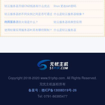
轻云服务器升级CN2线路有什么优点
linux 更改ssh密码
轻云服务器的不同实例之间是否可通过
什么是轻云服务器镜像？
内网互访？
轻云服务器防火墙是什么？
轻云服务器得典型应用
使用轻量应用服务器时具有哪些限制？
什么是轻云服务器
Copyright 2018-2020 www.51php.com. All Rights Reserved.
无忧主机版权所有
备案号：赣ICP备13008319号-26
Tel: 0791-86385477