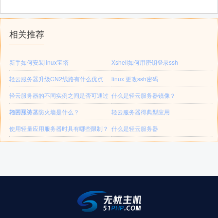
相关推荐
新手如何安装linux宝塔
Xshell如何用密钥登录ssh
轻云服务器升级CN2线路有什么优点
linux 更改ssh密码
轻云服务器的不同实例之间是否可通过
什么是轻云服务器镜像？
内网互访？
轻云服务器防火墙是什么？
轻云服务器得典型应用
使用轻量应用服务器时具有哪些限制？
什么是轻云服务器