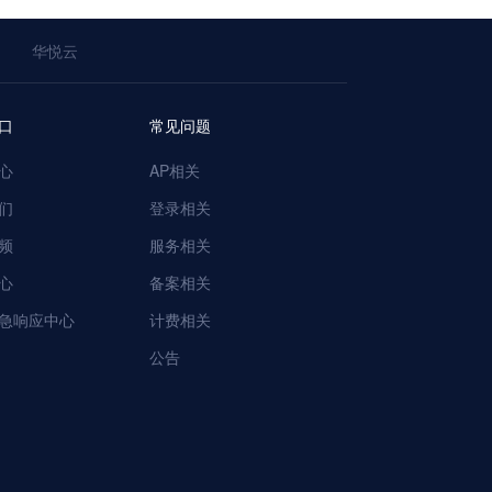
华悦云
口
常见问题
心
AP相关
们
登录相关
频
服务相关
心
备案相关
急响应中心
计费相关
公告