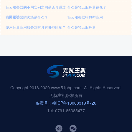
轻云服务器的不同实例之间是否可通过
什么是轻云服务器镜像？
内网互访？
轻云服务器防火墙是什么？
轻云服务器得典型应用
使用轻量应用服务器时具有哪些限制？
什么是轻云服务器
Copyright 2018-2020 www.51php.com. All Rights Reserved.
无忧主机版权所有
备案号：赣ICP备13008319号-26
Tel: 0791-86385477