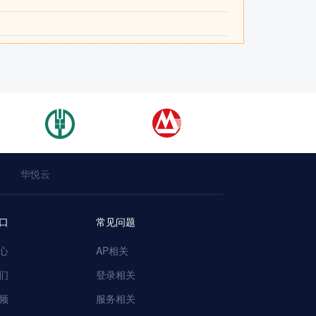
华悦云
口
常见问题
心
AP相关
们
登录相关
频
服务相关