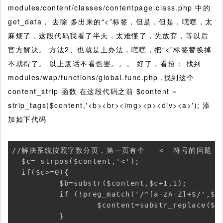
modules/content/classes/contentpage.class.php 中的
get_data， 去除 多出来的“<”标签，但是，但是，嘿嘿，太
麻烦了，这段代码我看了半天，太难懂了，先放弃，等以后
官方解决。 方法2、也就是土办法，嘿嘿，把“<”标签替换掉
不就得了。 以上废话不看也罢。。。 好了，看招： 找到
modules/wap/functions/global.func.php ,找到这个
content_strip 函数 在这段代码之前 $content =
strip_tags($content,'<b><br><img><p><div><a>'); 添
加如下代码
//解决系统按照字数分页，第一页有个   <  符号的问题  st
  $c= strpos($content,'<');

  if($c>=0){

          $b=substr($content,$c+1,1);

          if (!preg_match('/^[a-zA-Z]+$/',$b)
                  $content=substr_replace($co
          }
