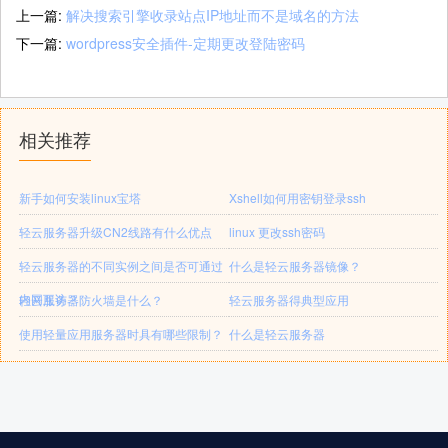
上一篇:
解决搜索引擎收录站点IP地址而不是域名的方法
下一篇:
wordpress安全插件-定期更改登陆密码
相关推荐
新手如何安装linux宝塔
Xshell如何用密钥登录ssh
轻云服务器升级CN2线路有什么优点
linux 更改ssh密码
轻云服务器的不同实例之间是否可通过
什么是轻云服务器镜像？
内网互访？
轻云服务器防火墙是什么？
轻云服务器得典型应用
使用轻量应用服务器时具有哪些限制？
什么是轻云服务器