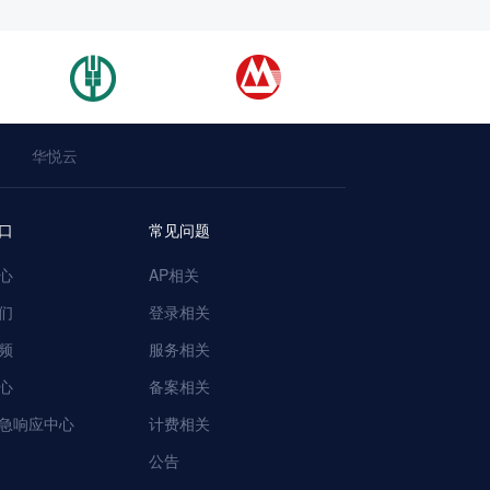
华悦云
口
常见问题
心
AP相关
们
登录相关
频
服务相关
心
备案相关
急响应中心
计费相关
公告