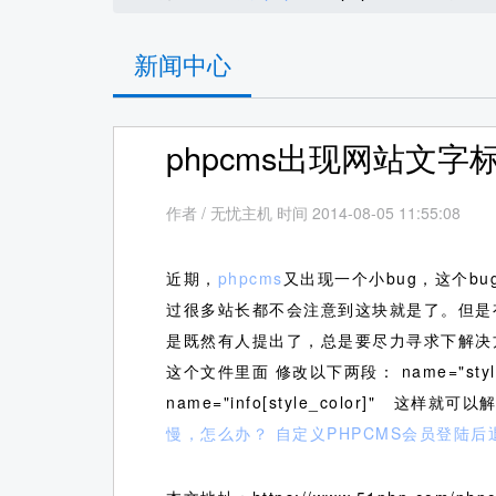
新闻中心
phpcms出现网站文
作者
/
无忧主机 时间 2014-08-05 11:55:08
近期，
phpcms
又出现一个小bug，这个b
过很多站长都不会注意到这块就是了。但是
是既然有人提出了，总是要尽力寻求下解决
这个文件里面 修改以下两段： name="style_font_
name="info[style_color]" 
慢，怎么办？
自定义PHPCMS会员登陆后