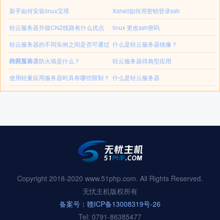
新手如何安装linux宝塔
Xshell如何用密钥登录ssh
轻云服务器升级CN2线路有什么优点
linux 更改ssh密码
轻云服务器的不同实例之间是否可通过
什么是轻云服务器镜像？
内网互访？
轻云服务器防火墙是什么？
轻云服务器得典型应用
使用轻量应用服务器时具有哪些限制？
什么是轻云服务器
Copyright 2018-2020 www.51php.com. All Rights Reserved.
无忧主机版权所有
备案号：赣ICP备13008319号-26
Tel: 0791-86385477