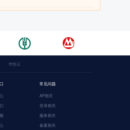
华悦云
口
常见问题
心
AP相关
们
登录相关
频
服务相关
心
备案相关