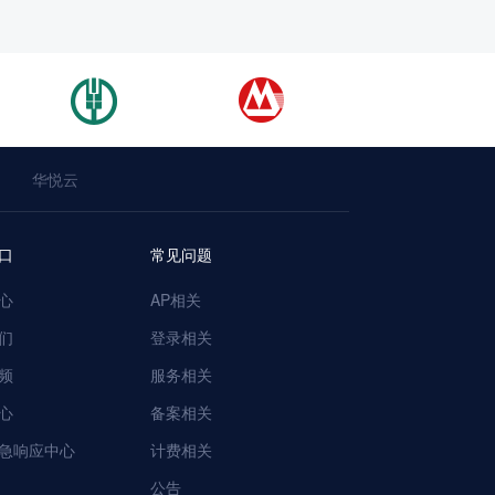
华悦云
口
常见问题
心
AP相关
们
登录相关
频
服务相关
心
备案相关
急响应中心
计费相关
公告