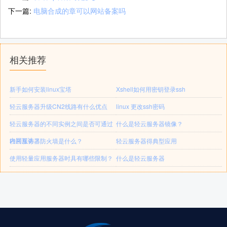
下一篇:
电脑合成的章可以网站备案吗
相关推荐
新手如何安装linux宝塔
Xshell如何用密钥登录ssh
轻云服务器升级CN2线路有什么优点
linux 更改ssh密码
轻云服务器的不同实例之间是否可通过
什么是轻云服务器镜像？
内网互访？
轻云服务器防火墙是什么？
轻云服务器得典型应用
使用轻量应用服务器时具有哪些限制？
什么是轻云服务器