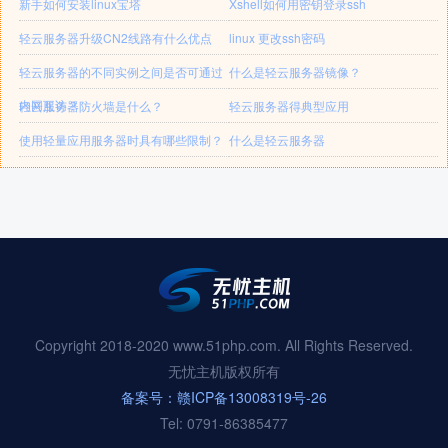
新手如何安装linux宝塔
Xshell如何用密钥登录ssh
轻云服务器升级CN2线路有什么优点
linux 更改ssh密码
轻云服务器的不同实例之间是否可通过
什么是轻云服务器镜像？
内网互访？
轻云服务器防火墙是什么？
轻云服务器得典型应用
使用轻量应用服务器时具有哪些限制？
什么是轻云服务器
Copyright 2018-2020 www.51php.com. All Rights Reserved.
无忧主机版权所有
备案号：赣ICP备13008319号-26
Tel: 0791-86385477