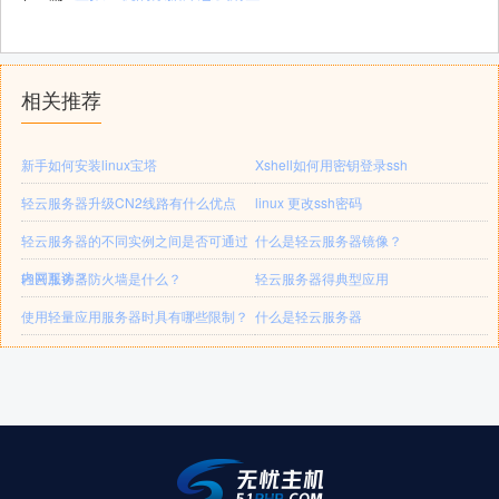
相关推荐
新手如何安装linux宝塔
Xshell如何用密钥登录ssh
轻云服务器升级CN2线路有什么优点
linux 更改ssh密码
轻云服务器的不同实例之间是否可通过
什么是轻云服务器镜像？
内网互访？
轻云服务器防火墙是什么？
轻云服务器得典型应用
使用轻量应用服务器时具有哪些限制？
什么是轻云服务器