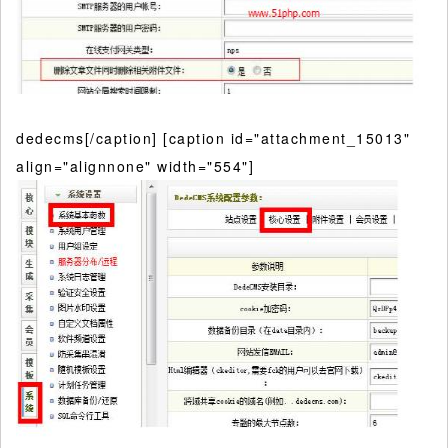
dedecms[/caption] [caption id="attachment_15013"
align="alignnone" width="554"]