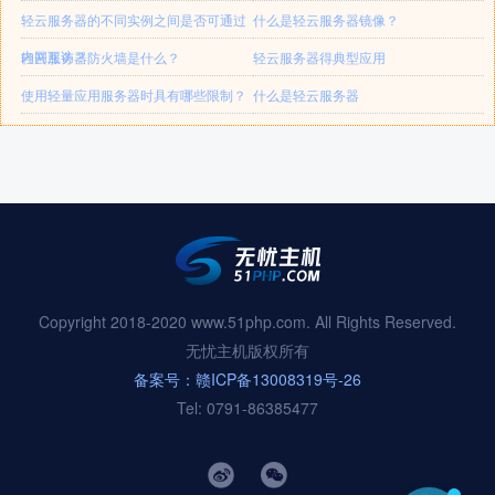
轻云服务器的不同实例之间是否可通过
什么是轻云服务器镜像？
内网互访？
轻云服务器防火墙是什么？
轻云服务器得典型应用
使用轻量应用服务器时具有哪些限制？
什么是轻云服务器
Copyright 2018-2020 www.51php.com. All Rights Reserved.
无忧主机版权所有
备案号：赣ICP备13008319号-26
Tel: 0791-86385477