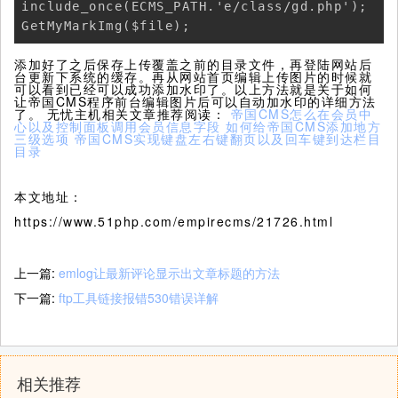
include_once(ECMS_PATH.'e/class/gd.php');

GetMyMarkImg($file);
添加好了之后保存上传覆盖之前的目录文件，再登陆网站后
台更新下系统的缓存。再从网站首页编辑上传图片的时候就
可以看到已经可以成功添加水印了。以上方法就是关于如何
让帝国CMS程序前台编辑图片后可以自动加水印的详细方法
了。 无忧主机相关文章推荐阅读：
帝国CMS怎么在会员中
心以及控制面板调用会员信息字段
如何给帝国CMS添加地方
三级选项
帝国CMS实现键盘左右键翻页以及回车键到达栏目
目录
本文地址：
https://www.51php.com/empirecms/21726.html
上一篇:
emlog让最新评论显示出文章标题的方法
下一篇:
ftp工具链接报错530错误详解
相关推荐