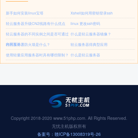
新手如何安装linux宝塔
Xshell如何用密钥登录ssh
轻云服务器升级CN2线路有什么优点
linux 更改ssh密码
轻云服务器的不同实例之间是否可通过
什么是轻云服务器镜像？
内网互访？
轻云服务器防火墙是什么？
轻云服务器得典型应用
使用轻量应用服务器时具有哪些限制？
什么是轻云服务器
Copyright 2018-2020 www.51php.com. All Rights Reserved.
无忧主机版权所有
备案号：赣ICP备13008319号-26