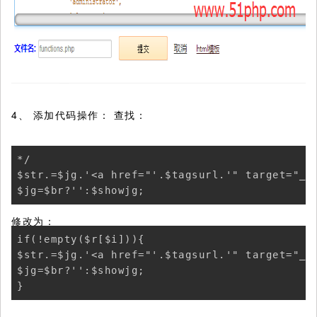
4、 添加代码操作： 查找：
*/

$str.=$jg.'<a href="'.$tagsurl.'" target="_bl
修改为：
if(!empty($r[$i])){

$str.=$jg.'<a href="'.$tagsurl.'" target="_bl
$jg=$br?'':$showjg;
