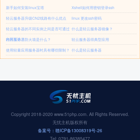
新手如何安装linux宝塔
Xshell如何用密钥登录ssh
轻云服务器升级CN2线路有什么优点
linux 更改ssh密码
轻云服务器的不同实例之间是否可通过
什么是轻云服务器镜像？
内网互访？
轻云服务器防火墙是什么？
轻云服务器得典型应用
使用轻量应用服务器时具有哪些限制？
什么是轻云服务器
Copyright 2018-2020 www.51php.com. All Rights Reserved.
无忧主机版权所有
备案号：赣ICP备13008319号-26
Tel: 0791-86385477