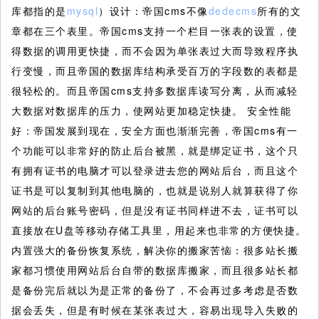
库都指的是
mysql
）设计：帝国cms不像
dedecms
所有的文
章都在三个表里。帝国cms支持一个栏目一张表的设置，使
得数据的调用更快捷，而不会因为单张表过大而导致程序执
行变慢，而且帝国的数据库结构承受百万的字段数的表都是
很轻松的。而且帝国cms支持多数据库读写分离，从而减轻
大数据对数据库的压力，使网站更加稳定快捷。 安全性能
好：帝国发展到现在，安全方面也渐渐完善，帝国cms有一
个功能可以非常好的防止后台被黑，就是绑定证书，这个只
有拥有证书的电脑才可以登录进去您的网站后台，而且这个
证书是可以复制到其他电脑的，也就是说别人就算获得了你
网站的后台账号密码，但是没有证书同样进不去，证书可以
直接放在U盘等移动存储工具里，用起来也非常的方便快捷。
内置强大的备份恢复系统，解决你的搬家苦恼：很多站长搬
家都习惯使用网站后台自带的数据库搬家，而且很多站长都
是备份完后就以为是正常的备份了，不会再过多考虑是否数
据会丢失，但是有时候在某张表过大，容易出现导入失败的