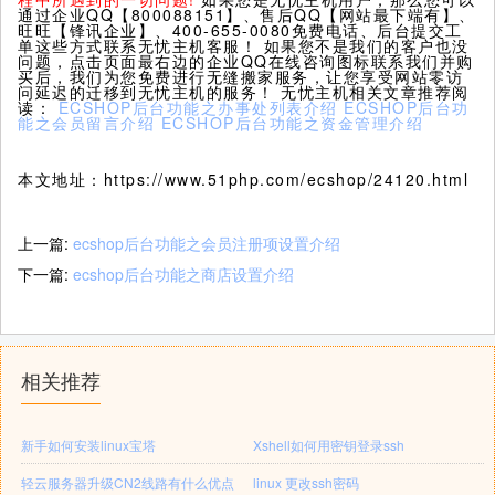
通过企业QQ【800088151】、售后QQ【网站最下端有】、
旺旺【锋讯企业】、400-655-0080免费电话、后台提交工
单这些方式联系无忧主机客服！ 如果您不是我们的客户也没
问题，点击页面最右边的企业QQ在线咨询图标联系我们并购
买后，我们为您免费进行无缝搬家服务，让您享受网站零访
问延迟的迁移到无忧主机的服务！ 无忧主机相关文章推荐阅
读：
ECSHOP后台功能之办事处列表介绍
ECSHOP后台功
能之会员留言介绍
ECSHOP后台功能之资金管理介绍
本文地址：https://www.51php.com/ecshop/24120.html
上一篇:
ecshop后台功能之会员注册项设置介绍
下一篇:
ecshop后台功能之商店设置介绍
相关推荐
新手如何安装linux宝塔
Xshell如何用密钥登录ssh
轻云服务器升级CN2线路有什么优点
linux 更改ssh密码