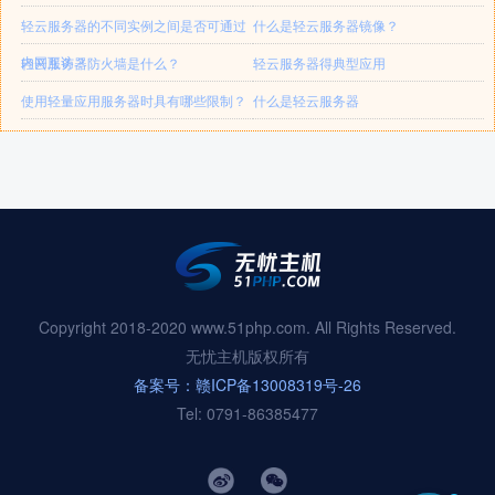
轻云服务器的不同实例之间是否可通过
什么是轻云服务器镜像？
内网互访？
轻云服务器防火墙是什么？
轻云服务器得典型应用
使用轻量应用服务器时具有哪些限制？
什么是轻云服务器
Copyright 2018-2020 www.51php.com. All Rights Reserved.
无忧主机版权所有
备案号：赣ICP备13008319号-26
Tel: 0791-86385477