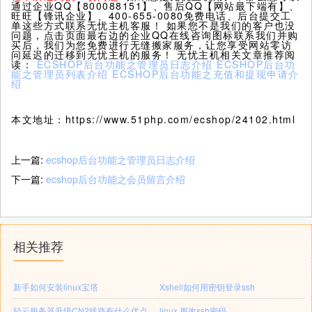
通过企业QQ【800088151】、售后QQ【网站最下端有】、
旺旺【锋讯企业】、400-655-0080免费电话、后台提交工
单这些方式联系无忧主机客服！ 如果您不是我们的客户也没
问题，点击页面最右边的企业QQ在线咨询图标联系我们并购
买后，我们为您免费进行无缝搬家服务，让您享受网站零访
问延迟的迁移到无忧主机的服务！ 无忧主机相关文章推荐阅
读：
ECSHOP后台功能之管理员日志介绍
ECSHOP后台功
能之管理员列表介绍
ECSHOP后台功能之充值和提现申请介
绍
本文地址：https://www.51php.com/ecshop/24102.html
上一篇:
ecshop后台功能之管理员日志介绍
下一篇:
ecshop后台功能之会员留言介绍
相关推荐
新手如何安装linux宝塔
Xshell如何用密钥登录ssh
轻云服务器升级CN2线路有什么优点
linux 更改ssh密码