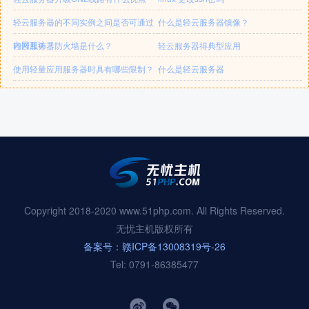
轻云服务器的不同实例之间是否可通过
什么是轻云服务器镜像？
内网互访？
轻云服务器防火墙是什么？
轻云服务器得典型应用
使用轻量应用服务器时具有哪些限制？
什么是轻云服务器
Copyright 2018-2020 www.51php.com. All Rights Reserved.
无忧主机版权所有
备案号：赣ICP备13008319号-26
Tel: 0791-86385477