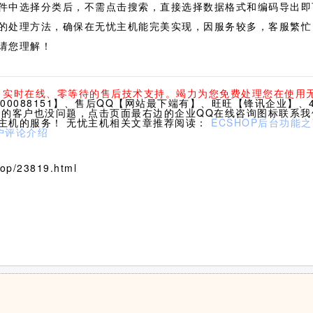
件中选择分类后，不需点击搜索，直接选择数据格式和编码导出
的处理方法，确保在无忧主机能完美实现，因服务较多，客服繁忙
请您理解！
休、实时在线、零等待的售后技术支持。竭力为您免费处理您在使用
0088151】、售后QQ【网站最下端有】、旺旺【锋讯企业】、40
们的客户也没问题，点击页面最右边的企业QQ在线咨询图标联系
主机的服务！ 无忧主机相关文章推荐阅读：
ECSHOP后台功能
户评论介绍
p/23819.html