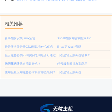
相关推荐
新手如何安装linux宝塔
Xshell如何用密钥登录ssh
轻云服务器升级CN2线路有什么优点
linux 更改ssh密码
轻云服务器的不同实例之间是否可通过
什么是轻云服务器镜像？
内网互访？
轻云服务器防火墙是什么？
轻云服务器得典型应用
使用轻量应用服务器时具有哪些限制？
什么是轻云服务器