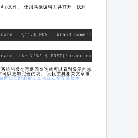
.php文件。 使用高级编辑工具打开，找到
_name = \''.$_POST['brand_name'].'\'';
_name like \'%'.$_POST['brand_name'].'%\'';
下系统的缓存再返回查询就可以看到显示的总
才可以更加完善的哦。 无忧主机相关文章推
序如何让底部的帮助文档在左侧完美显示