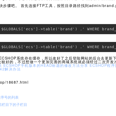
骤吧。 首先连接FTP工具，按照目录路径找到admin/brand
.$GLOBALS['ecs']->table('brand') .' WHERE brand
.$GLOBALS['ecs']->table('brand') .' WHERE brand
ECSHOP系统存在缓存，所以改好了之后登陆网站的后台去更新
是比较好的，不过想做一个更加完善的商城系统就必须经过二次开发
法
ECSHOP手机版本的HEAD标题的修改方法分享
ECSHOP程
142解决办法
p/18687.html
带序号的列表
前栏目下的子栏目