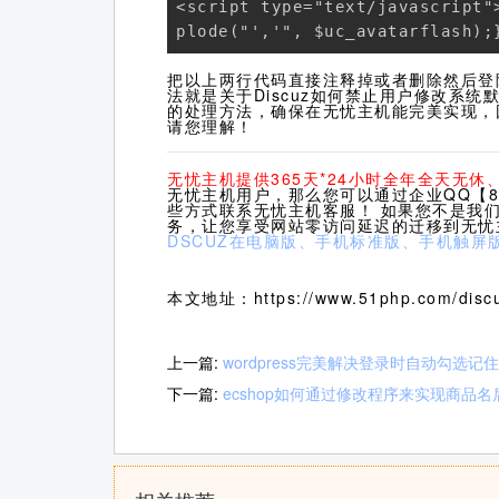
<script type="text/javascript"
plode("','", $uc_avatarflash);
把以上两行代码直接注释掉或者删除然后登
法就是关于Discuz如何禁止用户修改系
的处理方法，确保在无忧主机能完美实现，
请您理解！
无忧主机提供365天*24小时全年全天无
无忧主机用户，那么您可以通过企业QQ【80
些方式联系无忧主机客服！ 如果您不是我
务，让您享受网站零访问延迟的迁移到无忧
DSCUZ在电脑版、手机标准版、手机触屏
本文地址：https://www.51php.com/discu
上一篇:
wordpress完美解决登录时自动勾选
下一篇:
ecshop如何通过修改程序来实现商品