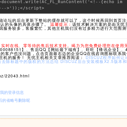
>document.write(AC_FL_RunContent('<!--{echo im

}-->'));</script>
陆论坛的后台更新下整站的缓存就可以了，这个时候再回到首页注
统默认的头像的具体步骤了。
温馨提示：
该技术解决方案的是由无忧
因服务较多，客服繁忙，其他主机我们没有过多精力进行大范围测
休、实时在线、零等待的售后技术支持。竭力为您免费处理您在使用
0088151】、售后QQ【网站最下端有】、旺旺【锋讯企业】、40
们的客户也没问题，点击页面最右边的企业QQ在线咨询图标联系
主机的服务！ 无忧主机相关文章推荐阅读：
DISCUZ程序如何
版去除标题中的版权的方法总结
DISCUZ后台安装模板X2.5版本
z/22043.html
记住我的登录信息
名后的省略号删除呢