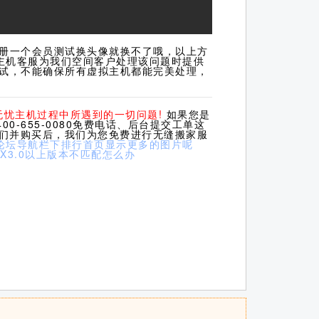
册一个会员测试换头像就换不了哦，以上方
主机客服为我们空间客户处理该问题时提供
试，不能确保所有虚拟主机都能完美处理，
无忧主机过程中所遇到的一切问题!
如果您是
0-655-0080免费电话、后台提交工单这
我们并购买后，我们为您免费进行无缝搬家服
让论坛导航栏下排行首页显示更多的图片呢
和X3.0以上版本不匹配怎么办