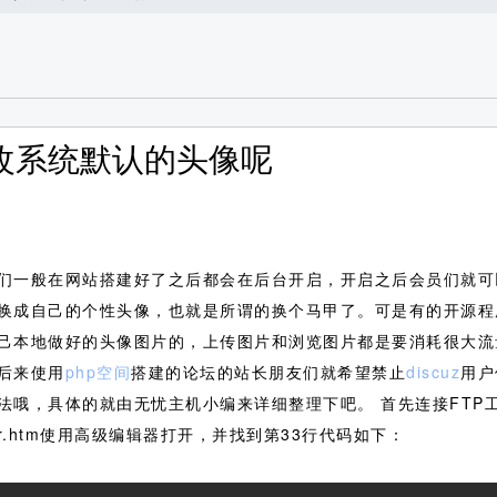
修改系统默认的头像呢
们一般在网站搭建好了之后都会在后台开启，开启之后会员们就可
换成自己的个性头像，也就是所谓的换个马甲了。可是有的开源程
己本地做好的头像图片的，上传图片和浏览图片都是要消耗很大流
后来使用
php空间
搭建的论坛的站长朋友们就希望禁止
discuz
用户
法哦，具体的就由无忧主机小编来详细整理下吧。
首先连接FTP
cp_avatar.htm使用高级编辑器打开，并找到第33行代码如下：