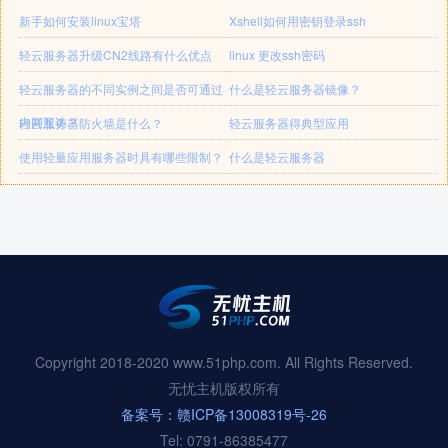
新手如何安装linux宝塔
Xshell如何用密钥登录ssh
轻云服务器升级CN2线路有什么优点
linux 更改ssh密码
轻云服务器的不同实例之间是否可通过
什么是轻云服务器镜像？
内网互访？
轻云服务器防火墙是什么？
轻云服务器得典型应用
使用轻量应用服务器时具有哪些限制？
什么是轻云服务器
Copyright 2018-2020 www.51php.com. All Rights Reserved.
无忧主机版权所有
备案号：赣ICP备13008319号-26
Tel: 0791-86385477