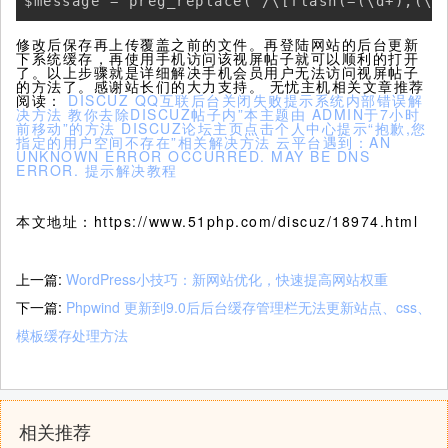
$message = preg_replace("/\[flash(=(\d+),(\d
修改后保存再上传覆盖之前的文件。再登陆网站的后台更新
下系统缓存，再使用手机访问该视屏帖子就可以顺利的打开
了。以上步骤就是详细解决手机会员用户无法访问视屏帖子
的方法了。感谢站长们的大力支持。 无忧主机相关文章推荐
阅读：
DISCUZ QQ互联后台关闭失败提示系统内部错误解
决方法
教你去除DISCUZ帖子内”本主题由 ADMIN于7小时
前移动”的方法
DISCUZ论坛主页点击个人中心提示“抱歉,您
指定的用户空间不存在”相关解决方法
云平台遇到：AN
UNKNOWN ERROR OCCURRED. MAY BE DNS
ERROR. 提示解决教程
本文地址：https://www.51php.com/discuz/18974.html
上一篇:
WordPress小技巧：新网站优化，快速提高网站权重
下一篇:
Phpwind 更新到9.0后后台缓存管理栏无法更新站点、css、
模板缓存处理方法
相关推荐