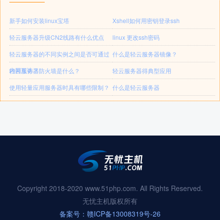
新手如何安装linux宝塔
Xshell如何用密钥登录ssh
轻云服务器升级CN2线路有什么优点
linux 更改ssh密码
轻云服务器的不同实例之间是否可通过
什么是轻云服务器镜像？
内网互访？
轻云服务器防火墙是什么？
轻云服务器得典型应用
使用轻量应用服务器时具有哪些限制？
什么是轻云服务器
Copyright 2018-2020 www.51php.com. All Rights Reserved.
无忧主机版权所有
备案号：赣ICP备13008319号-26