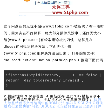
这个问题还的无忧小编(www.51php.com)被折腾了有一段时
间，因为实在不好解释，绝大部分插件又没事，还好无忧小
编(www.51php.com)有经常逛论坛的习惯，总算是在
discuz官网找到解决方法，下面无忧小编
(www.51php.com)把解决方法贴出来： 打开编辑文件:
/source/function/function_portalcp.php 1.搜索下面代码
if(strpos($tpldirectory, '..') !== false || 
return 'diy_tpldirectory_invalid';

}
2.删除/注释 3.保存覆盖! 4.更新缓存 至此“DIY模板目录不
正确”的问题完美解决。 无忧主机相关文章推荐阅读：
快速
去除整站程序文件编码中的BOM方法
解决DISCUZ“UC通信
成功但通知失败”问题
DISCUZ 论坛如何在后台安装新门户