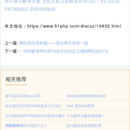
码不显示解决方案
无忧主机完美解决DISCUZ！X3.2出现
DATABASE ERROR报错
本文地址：https://www.51php.com/discuz/16852.html
上一篇:
网站优化者精髓——贵在每天坚持一篇
下一篇:
一分钟解决WordPress无法自定义编辑网站的方法
相关推荐
新手如何安装linux宝塔
Xshell如何用密钥登录ssh
轻云服务器升级CN2线路有什么优点
linux 更改ssh密码
轻云服务器的不同实例之间是否可通过
什么是轻云服务器镜像？
内网互访？
轻云服务器防火墙是什么？
轻云服务器得典型应用