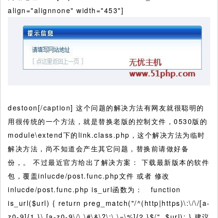
align="alignnone" width="453"]
destoon[/caption] 这个问题的解决方法有网友就很聪明的
用很传统的一个方法，就是替换老版的控制文件，0530版的
module\extend下的link.class.php，这个解决方法为临时
解决方法，尚不知道会产生其它问题，替换前请做好备
份，。 不过最近官方给出了解决方案： 下载最新版本的软件
包，覆盖inlucde/post.func.php文件 或者 修改
inlucde/post.func.php is_url函数为： function
is_url($url) { return preg_match("/^(http|https)\:\/\/[a-
z0-9]{1,}\.[a-z0-9\/\.\#\&\?\;\,\=\%]{2,}$/", $url); } 建议