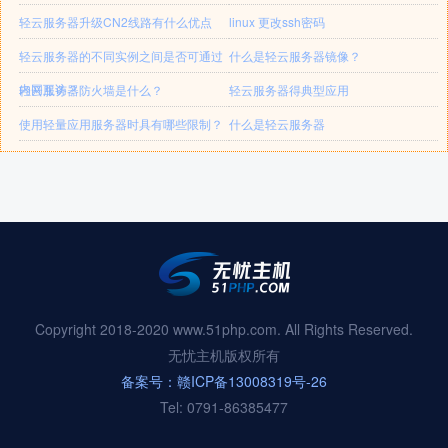
轻云服务器升级CN2线路有什么优点
linux 更改ssh密码
轻云服务器的不同实例之间是否可通过
什么是轻云服务器镜像？
内网互访？
轻云服务器防火墙是什么？
轻云服务器得典型应用
使用轻量应用服务器时具有哪些限制？
什么是轻云服务器
Copyright 2018-2020 www.51php.com. All Rights Reserved.
无忧主机版权所有
备案号：赣ICP备13008319号-26
Tel: 0791-86385477