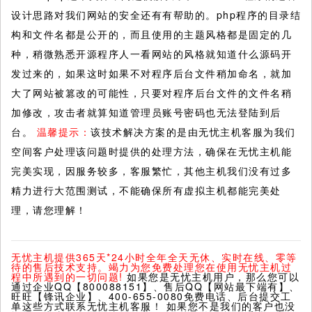
设计思路对我们网站的安全还有有帮助的。php程序的目录结
构和文件名都是公开的，而且使用的主题风格都是固定的几
种，稍微熟悉开源程序人一看网站的风格就知道什么源码开
发过来的，如果这时如果不对程序后台文件稍加命名，就加
大了网站被篡改的可能性，只要对程序后台文件的文件名稍
加修改，攻击者就算知道管理员账号密码也无法登陆到后
台。
温馨提示：
该技术解决方案的是由无忧主机客服为我们
空间客户处理该问题时提供的处理方法，确保在无忧主机能
完美实现，因服务较多，客服繁忙，其他主机我们没有过多
精力进行大范围测试，不能确保所有虚拟主机都能完美处
理，请您理解！
无忧主机提供365天*24小时全年全天无休、实时在线、零等
待的售后技术支持。竭力为您免费处理您在使用无忧主机过
程中所遇到的一切问题!
如果您是无忧主机用户，那么您可以
通过企业QQ【800088151】、售后QQ【网站最下端有】、
旺旺【锋讯企业】、400-655-0080免费电话、后台提交工
单这些方式联系无忧主机客服！ 如果您不是我们的客户也没