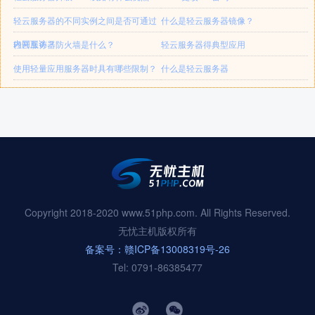
轻云服务器的不同实例之间是否可通过
什么是轻云服务器镜像？
内网互访？
轻云服务器防火墙是什么？
轻云服务器得典型应用
使用轻量应用服务器时具有哪些限制？
什么是轻云服务器
Copyright 2018-2020 www.51php.com. All Rights Reserved.
无忧主机版权所有
备案号：赣ICP备13008319号-26
Tel: 0791-86385477