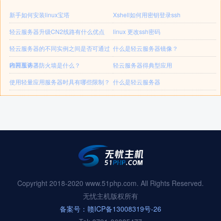
新手如何安装linux宝塔
Xshell如何用密钥登录ssh
轻云服务器升级CN2线路有什么优点
linux 更改ssh密码
轻云服务器的不同实例之间是否可通过
什么是轻云服务器镜像？
内网互访？
轻云服务器防火墙是什么？
轻云服务器得典型应用
使用轻量应用服务器时具有哪些限制？
什么是轻云服务器
Copyright 2018-2020 www.51php.com. All Rights Reserved.
无忧主机版权所有
备案号：赣ICP备13008319号-26